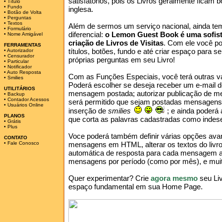
satisfatórios, pois os Livros geralmente ficam b
•
Título
•
Fundo
inglesa.
•
Botão de Volta
•
Perguntas
•
Textos
Além de sermos um serviço nacional, ainda te
•
Formulário
diferencial:
o Lemon Guest Book é uma sofist
•
Nome Amigável
criação de Livros de Visitas
. Com ele você po
FERRAMENTAS
títulos, botões, fundo e até criar espaço para s
•
Autorizador
•
Censurador
próprias perguntas em seu Livro!
•
Particular
•
Notificador
•
Auto Resposta
Com as Funções Especiais, você terá outras v
•
Smilies
Poderá escolher se deseja receber um e-mail d
UTILITÁRIOS
mensagem postada; autorizar publicação de m
•
Backup
•
Contador Acessos
será permitido que sejam postadas mensagens p
•
Usuários Online
inserção de
smilies
; e ainda poderá
PLANOS
que corta as palavras cadastradas como indese
•
Grátis
•
Plus
Voce poderá também definir várias opções ava
CONTATO
•
Fale Conosco
mensagens em HTML, alterar os textos do livr
automática de resposta para cada mensagem a
mensagens por período (como por mês), e muit
Quer experimentar? Crie
agora mesmo
seu Liv
espaço fundamental em sua Home Page.