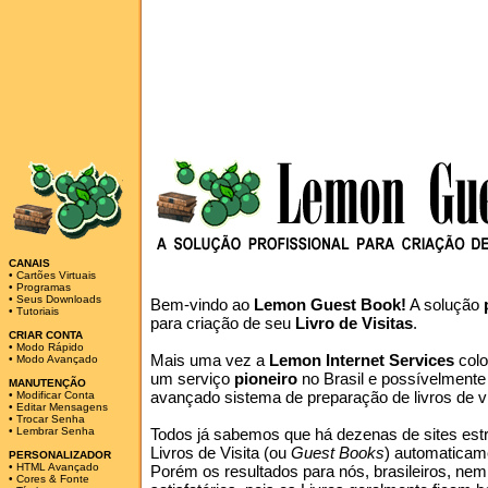
CANAIS
•
Cartões Virtuais
•
Programas
•
Seus Downloads
Bem-vindo ao
Lemon Guest Book!
A solução
•
Tutoriais
para criação de seu
Livro de Visitas
.
CRIAR CONTA
•
Modo Rápido
Mais uma vez a
Lemon Internet Services
colo
•
Modo Avançado
um serviço
pioneiro
no Brasil e possívelment
MANUTENÇÃO
avançado sistema de preparação de livros de v
•
Modificar Conta
•
Editar Mensagens
•
Trocar Senha
•
Lembrar Senha
Todos já sabemos que há dezenas de sites est
Livros de Visita (ou
Guest Books
) automaticam
PERSONALIZADOR
•
HTML Avançado
Porém os resultados para nós, brasileiros, ne
•
Cores & Fonte