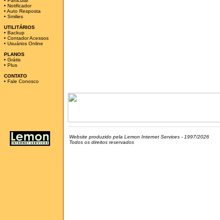
•
Particular
•
Notificador
•
Auto Resposta
•
Smilies
UTILITÁRIOS
•
Backup
•
Contador Acessos
•
Usuários Online
PLANOS
•
Grátis
•
Plus
CONTATO
•
Fale Conosco
Website produzido pela Lemon Internet Services - 1997/2026
Todos os direitos reservados