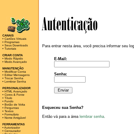
CANAIS
•
Cartões Virtuais
•
Programas
•
Seus Downloads
Para entrar nesta área, você precisa informar seu lo
•
Tutoriais
CRIAR CONTA
E-Mail:
•
Modo Rápido
•
Modo Avançado
MANUTENÇÃO
•
Modificar Conta
Senha:
•
Editar Mensagens
•
Trocar Senha
•
Lembrar Senha
PERSONALIZADOR
•
HTML Avançado
•
Cores & Fonte
•
Título
•
Fundo
•
Botão de Volta
Esqueceu sua Senha?
•
Perguntas
•
Textos
•
Formulário
Então vá para a área
lembrar senha
.
•
Nome Amigável
FERRAMENTAS
•
Autorizador
•
Censurador