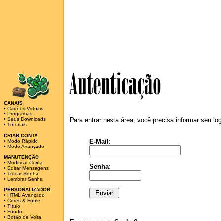
CANAIS
•
Cartões Virtuais
•
Programas
•
Seus Downloads
Para entrar nesta área, você precisa informar seu lo
•
Tutoriais
CRIAR CONTA
E-Mail:
•
Modo Rápido
•
Modo Avançado
MANUTENÇÃO
•
Modificar Conta
Senha:
•
Editar Mensagens
•
Trocar Senha
•
Lembrar Senha
PERSONALIZADOR
•
HTML Avançado
•
Cores & Fonte
•
Título
•
Fundo
•
Botão de Volta