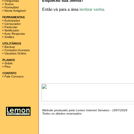
Esqueceu sua Senha?
•
Perguntas
•
Textos
•
Formulário
Então vá para a área
lembrar senha
.
•
Nome Amigável
FERRAMENTAS
•
Autorizador
•
Censurador
•
Particular
•
Notificador
•
Auto Resposta
•
Smilies
UTILITÁRIOS
•
Backup
•
Contador Acessos
•
Usuários Online
PLANOS
•
Grátis
•
Plus
CONTATO
•
Fale Conosco
Website produzido pela Lemon Internet Services - 1997/2026
Todos os direitos reservados