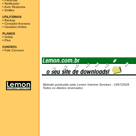
•
Particular
•
Notificador
•
Auto Resposta
•
Smilies
UTILITÁRIOS
•
Backup
•
Contador Acessos
•
Usuários Online
PLANOS
•
Grátis
•
Plus
CONTATO
•
Fale Conosco
Website produzido pela Lemon Internet Services - 1997/2026
Todos os direitos reservados