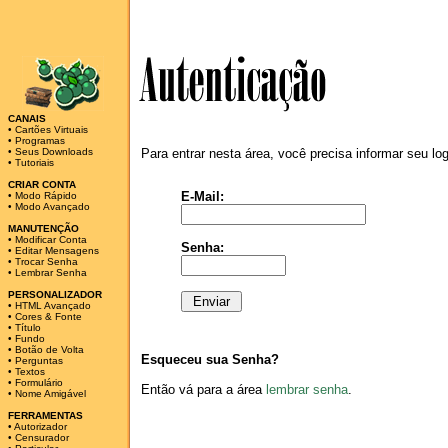
CANAIS
•
Cartões Virtuais
•
Programas
•
Seus Downloads
Para entrar nesta área, você precisa informar seu lo
•
Tutoriais
CRIAR CONTA
E-Mail:
•
Modo Rápido
•
Modo Avançado
MANUTENÇÃO
•
Modificar Conta
Senha:
•
Editar Mensagens
•
Trocar Senha
•
Lembrar Senha
PERSONALIZADOR
•
HTML Avançado
•
Cores & Fonte
•
Título
•
Fundo
•
Botão de Volta
Esqueceu sua Senha?
•
Perguntas
•
Textos
•
Formulário
Então vá para a área
lembrar senha
.
•
Nome Amigável
FERRAMENTAS
•
Autorizador
•
Censurador