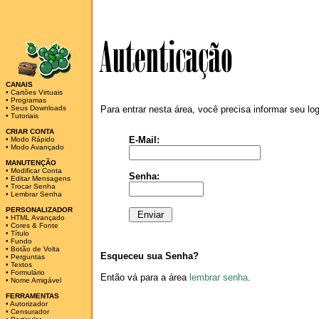
CANAIS
•
Cartões Virtuais
•
Programas
•
Seus Downloads
Para entrar nesta área, você precisa informar seu lo
•
Tutoriais
CRIAR CONTA
E-Mail:
•
Modo Rápido
•
Modo Avançado
MANUTENÇÃO
•
Modificar Conta
Senha:
•
Editar Mensagens
•
Trocar Senha
•
Lembrar Senha
PERSONALIZADOR
•
HTML Avançado
•
Cores & Fonte
•
Título
•
Fundo
•
Botão de Volta
Esqueceu sua Senha?
•
Perguntas
•
Textos
•
Formulário
Então vá para a área
lembrar senha
.
•
Nome Amigável
FERRAMENTAS
•
Autorizador
•
Censurador