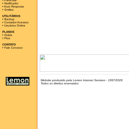
•
Particular
•
Notificador
•
Auto Resposta
•
Smilies
UTILITÁRIOS
•
Backup
•
Contador Acessos
•
Usuários Online
PLANOS
•
Grátis
•
Plus
CONTATO
•
Fale Conosco
Website produzido pela Lemon Internet Services - 1997/2026
Todos os direitos reservados